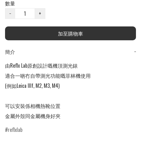
數量
−
+
加至購物車
簡介
−
由Reflx Lab原創設計嘅機頂測光錶

適合一啲冇自帶測光功能嘅菲林機使用

(例如Leica IIIf, M2, M3, M4)

可以安裝係相機熱靴位置

金屬外殼同金屬機身好夾
reflxlab