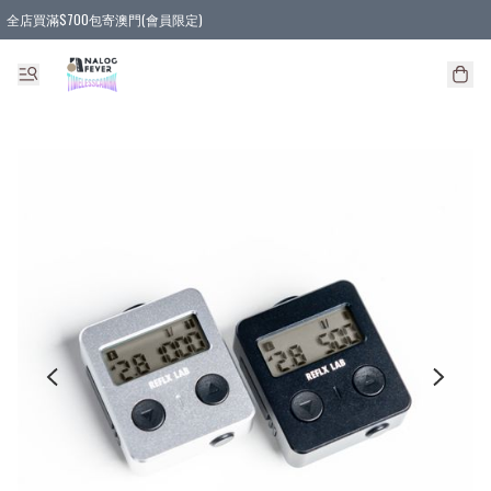
全店買滿$700包寄澳門(會員限定)
全店買滿3件貨品, 包寄順豐智能櫃/順豐站
全店買滿$580或5件貨品, 包寄順豐上門(會員限定)