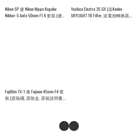
Nikon SP 連 Nikon Nippo Kogaku
Yashica Electro 35 GX (送Kenko
Nikkor-S Auto 50mm F1.4 套裝 (連
SKYLIGHT 1B Filter, 送電池轉換器,
Nikon AR-1, waiz 43 wuv filter)
送2粒LR44)
Fujifilm TX-1 連 Fujinon 45mm F4 套
裝 (原裝繩, 原裝盒, 原裝說明書,
木手柄, 副廠鏡頭蓋, 3D打印遮光
罩, 送2粒CR2)