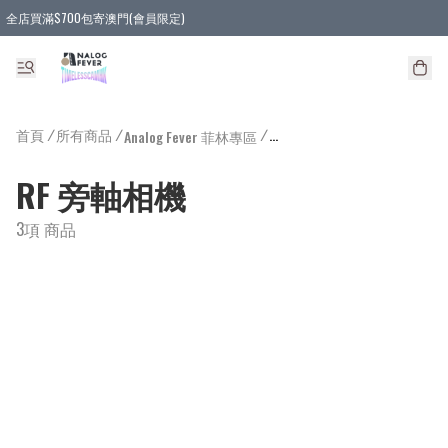
全店買滿$700包寄澳門(會員限定)
全店買滿3件貨品, 包寄順豐智能櫃/順豐站
全店買滿$580或5件貨品, 包寄順豐上門(會員限定)
首頁
/
所有商品
/
/
/
Analog Fever 菲林專區
RF 旁軸相機
3項 商品