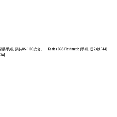
Konica C35 Flashmatic (手繩, 送2粒LR44)
3A)