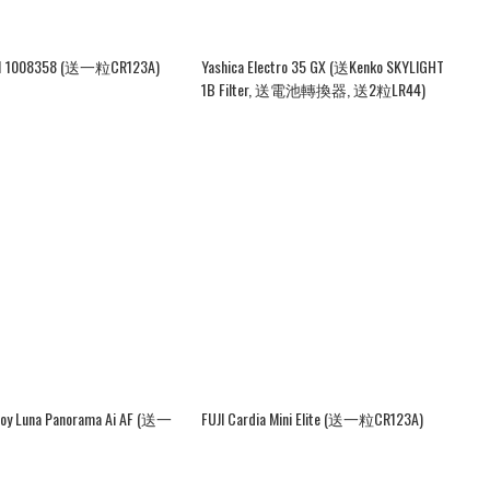
-1 1008358 (送一粒CR123A)
Yashica Electro 35 GX (送Kenko SKYLIGHT
1B Filter, 送電池轉換器, 送2粒LR44)
oy Luna Panorama Ai AF (送一
FUJI Cardia Mini Elite (送一粒CR123A)