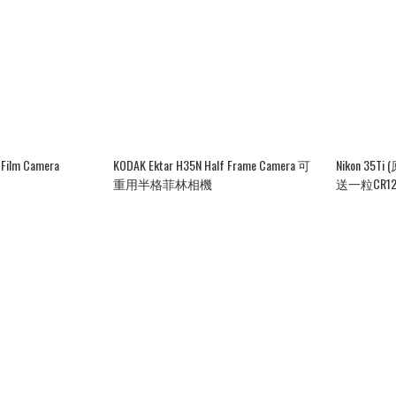
 Film Camera
KODAK Ektar H35N Half Frame Camera 可
Nikon 35Ti (原裝手繩, 原裝CS-1100皮套,
重用半格菲林相機
送一粒CR12