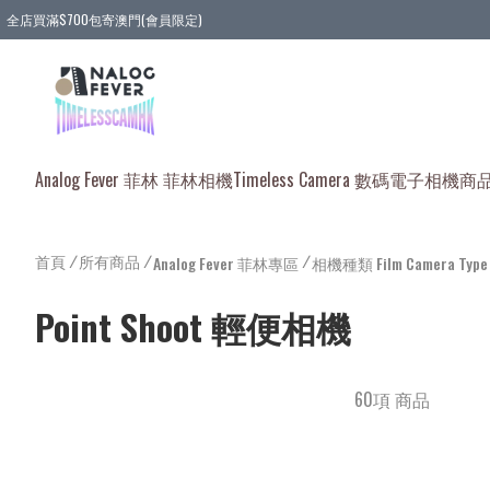
全店買滿$700包寄澳門(會員限定)
全店買滿3件貨品, 包寄順豐智能櫃/順豐站
全店買滿$580或5件貨品, 包寄順豐上門(會員限定)
Analog Fever 菲林 菲林相機
Timeless Camera 數碼電子相機
商
首頁
/
所有商品
/
/
Analog Fever 菲林專區
相機種類 Film Camera Type
Point Shoot 輕便相機
60項 商品