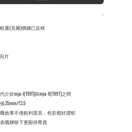
−
較重(見圖)價錢已反映

回片



mju-I(1991)與mju-II(1997)之間

5mm/f3.5

嘅效果不僅銳利度高，色彩都好濃郁

表嘅輝映下更顯得尊貴