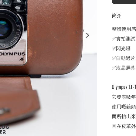
簡介
整體使用感
✅實拍測試

✅閃光燈

✅自動過片
✅液晶屏幕

Olympus LT-1
它發表嘅年代介於
使用嘅鏡頭係3
而所拍出來
且在皮革外