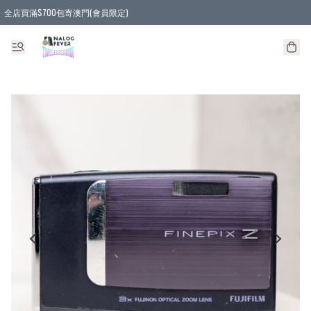
全店買滿$700包寄澳門(會員限定)
全店買滿3件貨品, 包寄順豐智能櫃/順豐站
全店買滿$580或5件貨品, 包寄順豐上門(會員限定)