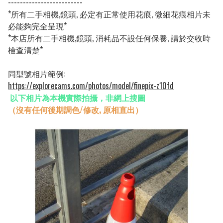
-------------------------
*所有二手相機,鏡頭, 必定有正常使用花痕, 微細花痕相片未
必能夠完全呈現*
*本店所有二手相機,鏡頭, 消耗品不設任何保養, 請於交收時
檢查清楚*
同型號相片範例:
https://explorecams.com/photos/model/finepix-z10fd
以下相片為本機實際拍攝，非網上搜圖
（沒有任何後期調色/修改, 原相直出）