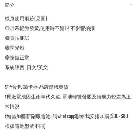
簡介
−
機身使用痕跡(見圖) 

🟡屏幕輕微發黃,使用時不覺眼,不影響拍攝

🟢實拍測試

🟢閃光燈

🟢按鍵正常

系統語言, 日文/英文

❗️記憶卡, 讀卡器 品牌隨機發貨

❗️原廠電池因生產年代久遠, 電池輕微發脹及續航力較差為正
常情況

❗️如需加購新副廠電池, 請whatsapp聯絡我安排加購($30-$80
根據電池型號不同)