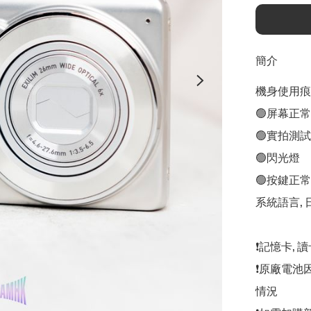
簡介
機身使用痕跡
🟢屏幕正常

🟢實拍測試

🟢閃光燈

🟢按鍵正常

系統語言, 
❗️記憶卡,
❗️原廠電
情況
