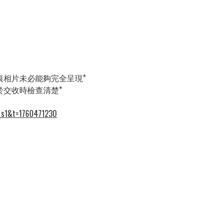
花痕相片未必能夠完全呈現*
請於交收時檢查清楚*
x_s1&t=1760471230