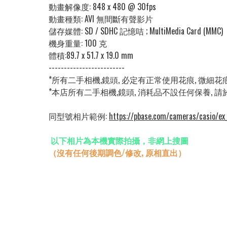
動畫解像度:
848 x 480 @ 30fps
動畫種類: AVI 無間斷有聲影片
儲存媒體: SD / SDHC 記憶咭 ; MultiMedia Card (MMC)
機身重量:
100 克
體積:
89.7 x 51.7 x 19.0 mm
-------------------------
*所有二手相機,鏡頭, 必定有正常使用花痕, 微細
*本店所有二手相機,鏡頭, 消耗品不設任何保養, 
同型號相片範例:
https://pbase.com/cameras/casio/e
以下相片為本機實際拍攝，非網上搜圖
（沒有任何後期調色/修改, 原相直出）