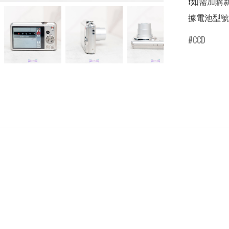
❗️如需加購新
據電池型號不
CCD