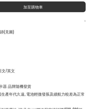
加至購物車
−
(見圖) 

日文/英文

 讀卡器 品牌隨機發貨

池因生產年代久遠, 電池輕微發脹及續航力較差為正常