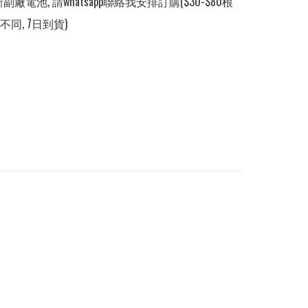
副廠電池, 請whatsapp聯絡我安排訂購($30-$80根
同, 7日到貨)